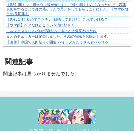
【SS】闇トレ「担当ウマ娘が俺に対して嫌な顔をしなくなったので、言葉
責めをすることで身の毛がよだつ思いをしてもらうことにした」【ウマ娘/ま
とめ/反応集】
【8月LOH】初めてプラチナ4目指してるけど、これでいける？
【ウマ娘】ベタだけどこういう演出好き！
ニルファぶりにスパロボ30やってるけど大分変わったね
まとめチェッカーは閉鎖しました。RSSの解除をお願いします。
【画像】中国で犬肉祭りが開催 ??イッヌがたくさん食べられる
Powered by livedoor 相互RSS
関連記事
関連記事は見つかりませんでした。
© 2022 あげません！～ウマ娘まとめ～.