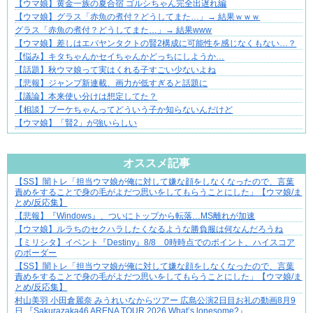
【ウマ娘】黄金一族の夏合宿 ゴルシちゃん完全出遅れ編
【ウマ娘】グラス「赤魚の煮付？どうしてまた…」→ 結果ｗｗｗ
グラス「赤魚の煮付？どうしてまた…」→ 結果www
【ウマ娘】差しはエバヤンタクトの賢2構成に可能性を感じなくもない…？
【悩み】キタちゃんかセイちゃんかどっちにしようか…
【話題】秋ウマ娘って実はくれる子すごい少ないよね
【悲報】ジャンプ新連載、画力が低すぎると話題に
【議論】本来使い分けは想定してた？
【相談】ブーケちゃんってどういう子か知らないんだけど
【ウマ娘】「賢2」が強いらしい
Powered by livedoor 相互RSS
オススメ記事
【SS】闇トレ「担当ウマ娘が俺に対して嫌な顔をしなくなったので、言葉
妻が嫌すぎて壊れていった、ある夫の現実
責めをすることで身の毛がよだつ思いをしてもらうことにした」【ウマ娘/ま
とめ/反応集】
【悲報】『Windows』、ついにトップから転落…MS離れが加速
【ウマ娘】ルラちのセクハラしたくなるような勝負服は何なんだろうね
【ミリシタ】イベント『Destiny』8/8 0時時点でのポイント、ハイスコア
のボーダー
【SS】闇トレ「担当ウマ娘が俺に対して嫌な顔をしなくなったので、言葉
責めをすることで身の毛がよだつ思いをしてもらうことにした」【ウマ娘/ま
とめ/反応集】
村山美羽 小田倉麗奈 みうれいなからツアー 広島公演2日目お礼の動画8月9
日 『Sakurazaka46 ARENA TOUR 2026 What’s lonesome?』