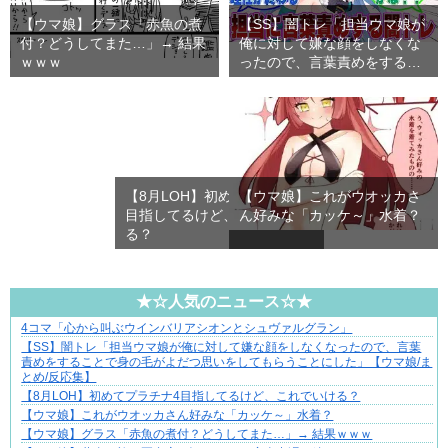
【ウマ娘】グラス「赤魚の煮
【SS】闇トレ「担当ウマ娘が
付？どうしてまた…」→ 結果
俺に対して嫌な顔をしなくな
ｗｗｗ
ったので、言葉責めをする
こ…
【8月LOH】初めてプラチナ4
【ウマ娘】これがウオッカさ
目指してるけど、これでいけ
ん好みな「カッケ～」水着？
る？
★☆人気のニュース☆★
4コマ「心から叫ぶウインバリアシオンとシュヴァルグラン」
1420gの娘がくれた“生きる力”。
【SS】闇トレ「担当ウマ娘が俺に対して嫌な顔をしなくなったので、言葉
責めをすることで身の毛がよだつ思いをしてもらうことにした」【ウマ娘/ま
とめ/反応集】
【8月LOH】初めてプラチナ4目指してるけど、これでいける？
【ウマ娘】これがウオッカさん好みな「カッケ～」水着？
【ウマ娘】グラス「赤魚の煮付？どうしてまた…」→ 結果ｗｗｗ