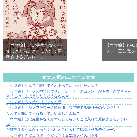
【ウマ娘】どぼ先生をなんか
【ウマ娘】KFC
ずっとくらいとこに入れて原
ウマ！豆知識ク
稿させるデジレーン
★☆人気のニュース☆★
【ウマ娘】なんでも聞いてくれるっていいましたよね？
先輩と後輩、距離が変わった日から始まる恋
【ウマ娘】サークル申請してきたトレーナーのコメントがキモすぎて草ｗｗ
ｗ「このまま成長したらどうなるんや…」
【ウマ娘】ウマ娘のゴルフキャラ
【ウマ娘】ニシノフラワーの勝負服コスで来てる売り子のウマ娘！？
なんでも聞いてくれるっていいましたよね？
【ウマ娘】どぼ先生をなんかずっとくらいとこに入れて原稿させるデジレー
ン
どぼ先生をなんかずっとくらいとこに入れて原稿させるデジレーン
【ウマ娘】KFCコラボ ウマウマ！豆知識クイズバトル！