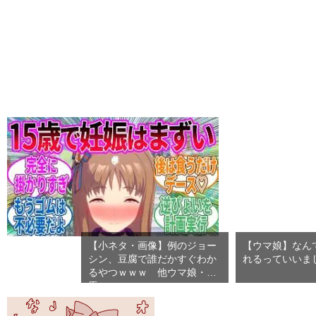
【小ネタ・画像】例のジョー
【ウマ娘】なん
シン、豆腐で誰だかすぐわか
れるっていいま
るやつｗｗｗ 他ウマ娘・競
馬…