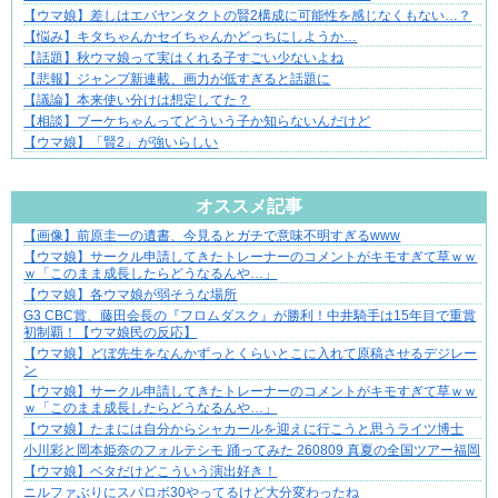
【ウマ娘】差しはエバヤンタクトの賢2構成に可能性を感じなくもない…？
【悩み】キタちゃんかセイちゃんかどっちにしようか…
【話題】秋ウマ娘って実はくれる子すごい少ないよね
【悲報】ジャンプ新連載、画力が低すぎると話題に
【議論】本来使い分けは想定してた？
【相談】ブーケちゃんってどういう子か知らないんだけど
【ウマ娘】「賢2」が強いらしい
Powered by livedoor 相互RSS
オススメ記事
【画像】前原圭一の遺書、今見るとガチで意味不明すぎるwww
1420gの娘がくれた“生きる力”。
【ウマ娘】サークル申請してきたトレーナーのコメントがキモすぎて草ｗｗ
ｗ「このまま成長したらどうなるんや…」
【ウマ娘】各ウマ娘が弱そうな場所
G3 CBC賞、藤田会長の『フロムダスク』が勝利！中井騎手は15年目で重賞
初制覇！【ウマ娘民の反応】
【ウマ娘】どぼ先生をなんかずっとくらいとこに入れて原稿させるデジレー
ン
【ウマ娘】サークル申請してきたトレーナーのコメントがキモすぎて草ｗｗ
ｗ「このまま成長したらどうなるんや…」
【ウマ娘】たまには自分からシャカールを迎えに行こうと思うライツ博士
小川彩と岡本姫奈のフォルテシモ 踊ってみた 260809 真夏の全国ツアー福岡
【ウマ娘】ベタだけどこういう演出好き！
ニルファぶりにスパロボ30やってるけど大分変わったね