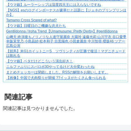
ぜんぶ私が中心、そう思った瞬間から歪み出す
【ウマ娘】ルーラーシップは湿度四天王には入らないですね
【NGS】esのログインボーナスが豪華だと話題に【ジェネのプリンプリンほ
か】
Tamamo Cross Scared of what?
【ウマ娘】日曜日のご機嫌な忠犬たち
Gentildonna / Iroha Trend【Umamusume: Pretty Derby】#gentildonna
山﨑天 終演後もノリノリな人達守屋麗奈 大園玲 遠藤光莉 山川宇衣 谷口愛季
幸阪茉里乃 小島凪紗 松本和子 目黒陽色 小田倉麗奈 中川智尋 櫻坂46 ツアー
広島公演
【競馬】米G1ホイットニーS ソヴリンティが圧勝で復活！マグニチュード
は敗れる
【ウマ娘】ベタだけどこういう演出好き！
ニルファぶりにスパロボ30やってるけど大分変わったね
まとめチェッカーは閉鎖しました。RSSの解除をお願いします。
【画像】中国で犬肉祭りが開催 ??イッヌがたくさん食べられる
Powered by livedoor 相互RSS
関連記事
関連記事は見つかりませんでした。