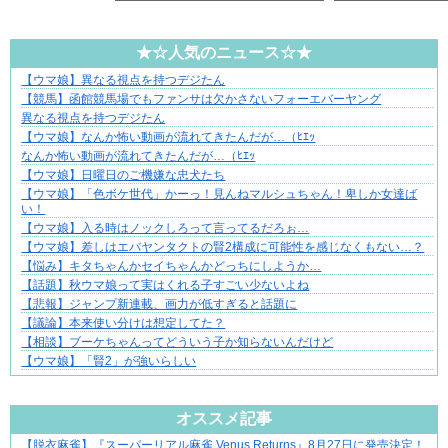
★☆人気のニュース☆★
【ウマ娘】異なる視点を持つデジたん
爽やか青年に忍び寄るストーカー疑惑
【競馬】函館競馬場でもファンサは欠かさないフォーエバーヤング
異なる視点を持つデジたん
【ウマ娘】なんか怖い動画が流れてきたんだが…（ﾋｴｯ
なんか怖い動画が流れてきたんだが…（ﾋｴｯ
【ウマ娘】日曜日のご機嫌な忠犬たち
【ウマ娘】「色ボケ世代」かーっ！見んねマルシュちゃん！卑しか女達ば
い！
【ウマ娘】入る時はノックしろって言ってるだろぉ…
【ウマ娘】差しはエバヤンタクトの賢2構成に可能性を感じなくもない…？
【悩み】キタちゃんかセイちゃんかどっちにしようか…
【話題】秋ウマ娘って実はくれる子すごい少ないよね
【悲報】ジャンプ新連載、画力が低すぎると話題に
【議論】本来使い分けは想定してた？
【相談】ブーケちゃんってどういう子か知らないんだけど
【ウマ娘】「賢2」が強いらしい
Powered by livedoor 相互RSS
オススメ記事
【脱衣麻雀】『スーパーリアル麻雀 Venus Returns』8月27日に発売決定！