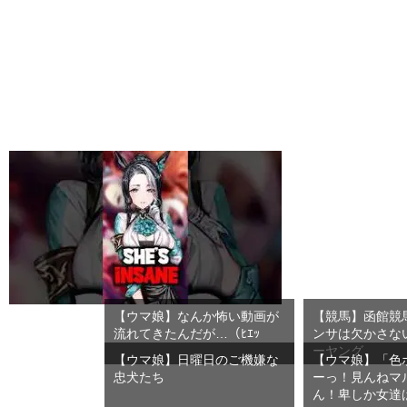
【ウマ娘】なんか怖い動画が
【競馬】函館競
流れてきたんだが…（ﾋｴｯ
ンサは欠かさな
ーヤング
【ウマ娘】日曜日のご機嫌な
【ウマ娘】「色
忠犬たち
ーっ！見んねマ
ん！卑しか女達