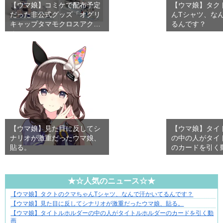
【ウマ娘】コミケで配布予定
【ウマ娘】タク
だった非公式グッズ「オグリ
んTシャツ、な
キャップタマモクロスアクリ
るんです？
ル…
【ウマ娘】見た目に反してシ
【ウマ娘】タイ
ナリオが激重だったウマ娘、
の中の人がタイ
貼る。
のカードを引く
★☆人気のニュース☆★
【ウマ娘】タクトのクマちゃんTシャツ、なんで汗かいてるんです？
平穏が少しずつ壊れていく家族の物語。
【ウマ娘】見た目に反してシナリオが激重だったウマ娘、貼る。
【ウマ娘】タイトルホルダーの中の人がタイトルホルダーのカードを引く動
画