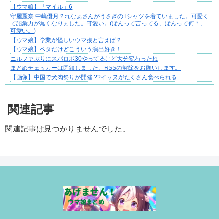
【ウマ娘】「マイル」6
守屋麗奈 中嶋優月？れなぁさんがうさぎのTシャツを着ていました。可愛く
て語彙力が無くなりました。可愛い。(ぽんって言ってる、ぽんって何？、
可愛い。)⁡
【ウマ娘】学業が怪しいウマ娘と言えば？
【ウマ娘】ベタだけどこういう演出好き！
ニルファぶりにスパロボ30やってるけど大分変わったね
まとめチェッカーは閉鎖しました。RSSの解除をお願いします。
【画像】中国で犬肉祭りが開催 ??イッヌがたくさん食べられる
Powered by livedoor 相互RSS
関連記事
関連記事は見つかりませんでした。