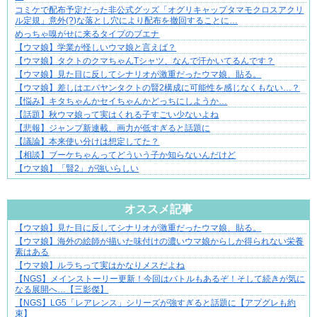
コミケで配布予定だった非公式グッズ「オグリキャップタマモクロスアクリ
ル定規」意外(?)な落とし穴により配布を撤回することに…
めっちゃ嗅がせに来るタイプのブエナ
【ウマ娘】学業が怪しいウマ娘と言えば？
【ウマ娘】タクトのクマちゃんTシャツ、なんで汗かいてるんです？
【ウマ娘】見た目に反してシナリオが激重だったウマ娘、貼る。
【ウマ娘】差しはエバヤンタクトの賢2構成に可能性を感じなくもない…？
【悩み】キタちゃんかセイちゃんかどっちにしようか…
【話題】秋ウマ娘って実はくれる子すごい少ないよね
【悲報】ジャンプ新連載、画力が低すぎると話題に
【議論】本来使い分けは想定してた？
【相談】ブーケちゃんってどういう子か知らないんだけど
【ウマ娘】「賢2」が強いらしい
Powered by livedoor 相互RSS
オススメ記事
【ウマ娘】見た目に反してシナリオが激重だったウマ娘、貼る。
結婚生活の「当たり前」が壊れる瞬間
【ウマ娘】海外の絵師が描いた味付けの濃いウマ娘からしか得られない栄養
素はある
【ウマ娘】ルラちって実はかなりメスだよね
【NGS】メインストーリー更新！今回はバトルもあるぞ！そして続きが気に
なる展開へ…【三影傑】
【NGS】LG5「レアレンス」シリーズが強すぎると話題に【アプグレも約
束】