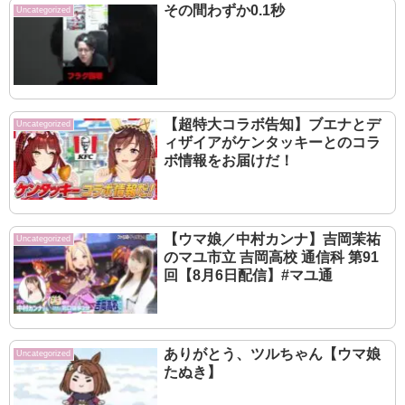
果を出すヴィルシーナ
その間わずか0.1秒
Uncategorized
【超特大コラボ告知】ブエナとデ
Uncategorized
ィザイアがケンタッキーとのコラ
ボ情報をお届けだ！
【ウマ娘／中村カンナ】吉岡茉祐
Uncategorized
のマユ市立 吉岡高校 通信科 第91
回【8月6日配信】#マユ通
ありがとう、ツルちゃん【ウマ娘
Uncategorized
たぬき】