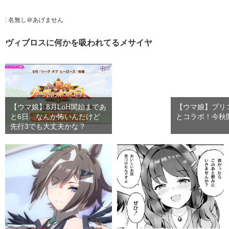
:
名無し＠あげません
ヴィブロスに何かを吸われてるメサイヤ
【ウマ娘】8月LoH開始まであ
【ウマ娘】プリ
と6日…なんか怖いんだけど
とコラボ！今秋
先行3でも大丈夫かな？