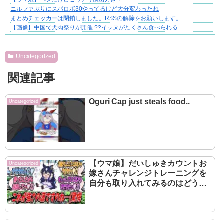
ニルファぶりにスパロボ30やってるけど大分変わったね
まとめチェッカーは閉鎖しました。RSSの解除をお願いします。
【画像】中国で犬肉祭りが開催 ??イッヌがたくさん食べられる
Powered by livedoor 相互RSS
Uncategorized
関連記事
Oguri Cap just steals food..
Uncategorized
【ウマ娘】だいしゅきカウントお
Uncategorized
嫁さんチャレンジトレーニングを
自分も取り入れてみるのはどうか
と厳格な自分に提案してみたら無
意味であると即座に否定されたも
ののジェンティルに大差勝ちの成