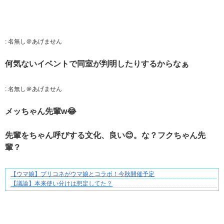
:
名無し＠あげません
何気ないイベントで同室が判明したりするからなぁ
:
名無し＠あげません
メッちゃん先輩w😂
先輩をちゃん呼びする文化、良い😊。な？フクちゃん先
輩？
【ウマ娘】プリコネがウマ娘とコラボ！今秋開催予定
妻との生活が、夫をうつへ追い込んだ現実
【議論】本来使い分けは想定してた？
Powered by livedoor 相互RSS