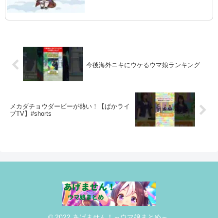
今後海外ニキにウケるウマ娘ランキング
メカダチョウダービーが熱い！【ぱかライ
ブTV】#shorts
© 2022 あげません！～ウマ娘まとめ～.