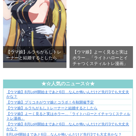
【ウマ娘】ルラちがもしトレ
【ウマ娘】よーく見ると実は
ーナーと結婚するとしたら
ホラー…「ライトハローとイ
チャつくスティルトレ漫画」
★☆人気のニュース☆★
【ウマ娘】8月LoH開始まであと6日…なんか怖いんだけど先行3でも大丈夫
身近すぎる“厄介な人たち”が大集合！
かな？
【ウマ娘】プリコネがウマ娘とコラボ！今秋開催予定
【ウマ娘】ルラちがもしトレーナーと結婚するとしたら
【ウマ娘】よーく見ると実はホラー…「ライトハローとイチャつくスティル
トレ漫画」
【ウマ娘】8月LoH開始まであと6日…なんか怖いんだけど先行3でも大丈夫
かな？
8月LoH開始まであと6日…なんか怖いんだけど先行3でも大丈夫かな？