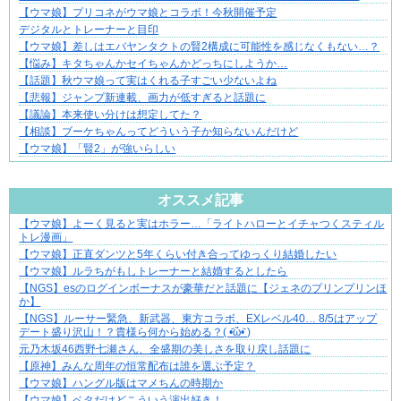
【ウマ娘】プリコネがウマ娘とコラボ！今秋開催予定
デジタルとトレーナーと目印
【ウマ娘】差しはエバヤンタクトの賢2構成に可能性を感じなくもない…？
【悩み】キタちゃんかセイちゃんかどっちにしようか…
【話題】秋ウマ娘って実はくれる子すごい少ないよね
【悲報】ジャンプ新連載、画力が低すぎると話題に
【議論】本来使い分けは想定してた？
【相談】ブーケちゃんってどういう子か知らないんだけど
【ウマ娘】「賢2」が強いらしい
Powered by livedoor 相互RSS
オススメ記事
【ウマ娘】よーく見ると実はホラー…「ライトハローとイチャつくスティル
ブブ家のドタバタが、今日も愛おしい！
トレ漫画」
【ウマ娘】正直ダンツと5年くらい付き合ってゆっくり結婚したい
【ウマ娘】ルラちがもしトレーナーと結婚するとしたら
【NGS】esのログインボーナスが豪華だと話題に【ジェネのプリンプリンほ
か】
【NGS】ルーサー緊急、新武器、東方コラボ、EXレベル40… 8/5はアップ
デート盛り沢山！？貴様ら何から始める？( •᷄ὤ•᷅ )
元乃木坂46西野七瀬さん、全盛期の美しさを取り戻し話題に
【原神】みんな周年の恒常配布は誰を選ぶ予定？
【ウマ娘】ハングル版はマメちんの時期か
【ウマ娘】ベタだけどこういう演出好き！