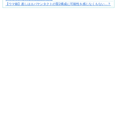
それは純愛か、それともストーカー疑惑か
【ウマ娘】差しはエバヤンタクトの賢2構成に可能性を感じなくもない…？
Powered by livedoor 相互RSS