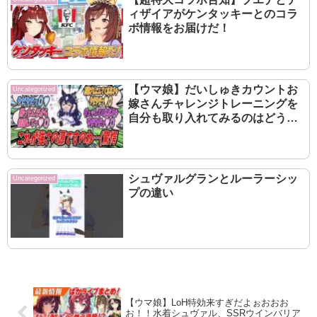
ィザイアがケンタッキーとのコラ
ボ情報をお届けだ！
【ウマ娘】だいしゅきカウントお
Uncategorized
嫁さんチャレンジトレーニングを
自分も取り入れてみるのはどうか
と厳格な自分に提案してみたら無
意味であると即座に否定されたも
ののジェンティルに大差勝ちの成
果を出すヴィルシーナ
シュヴァルグランとルーラーシッ
Uncategorized
プの違い
【ウマ娘】LoH特効来すぎだよぉおおお
お！！水着シュヴァル、SSRウインバリア