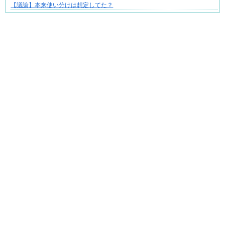
【議論】本来使い分けは想定してた？
Powered by livedoor 相互RSS