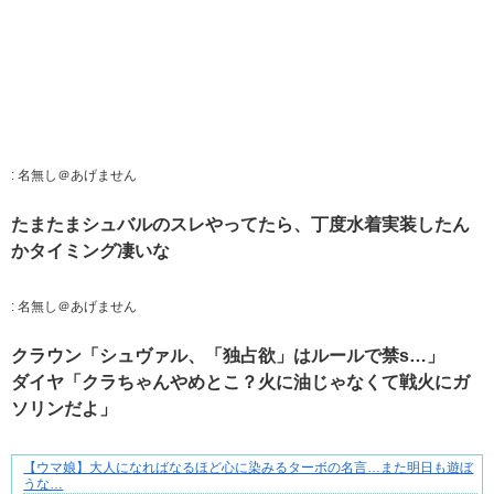
:
名無し＠あげません
たまたまシュバルのスレやってたら、丁度水着実装したん
かタイミング凄いな
:
名無し＠あげません
クラウン「シュヴァル、「独占欲」はルールで禁s…」
ダイヤ「クラちゃんやめとこ？火に油じゃなくて戦火にガ
ソリンだよ」
【ウマ娘】大人になればなるほど心に染みるターボの名言…また明日も遊ぼ
悩んでいるのは私だけ？夫との距離
うな…