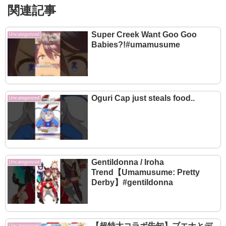
関連記事
Super Creek Want Goo Goo
Uncategorized
Babies?!#umamusume
Oguri Cap just steals food..
Uncategorized
Gentildonna / Iroha
Uncategorized
Trend【Umamusume: Pretty
Derby】#gentildonna
【超特大コラボ告知】ブエナとデ
Uncategorized