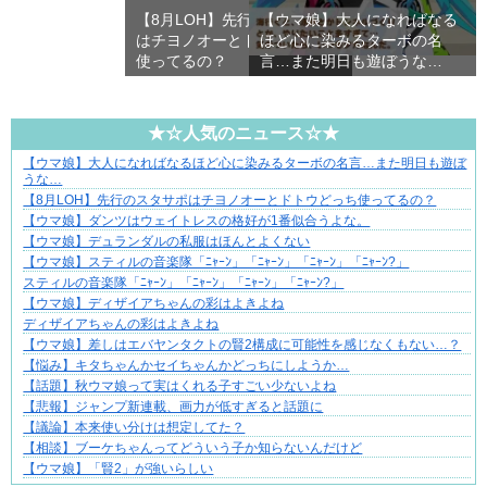
【8月LOH】先行のスタサポ
【ウマ娘】大人になればなる
はチヨノオーとドトウどっち
ほど心に染みるターボの名
使ってるの？
言…また明日も遊ぼうな…
★☆人気のニュース☆★
【ウマ娘】大人になればなるほど心に染みるターボの名言…また明日も遊ぼ
ぜんぶ私が中心、そう思われたくないのに
うな…
【8月LOH】先行のスタサポはチヨノオーとドトウどっち使ってるの？
【ウマ娘】ダンツはウェイトレスの格好が1番似合うよな。
【ウマ娘】デュランダルの私服はほんとよくない
【ウマ娘】スティルの音楽隊「ﾆｬｰﾝ」「ﾆｬｰﾝ」「ﾆｬｰﾝ」「ﾆｬｰﾝ?」
スティルの音楽隊「ﾆｬｰﾝ」「ﾆｬｰﾝ」「ﾆｬｰﾝ」「ﾆｬｰﾝ?」
【ウマ娘】ディザイアちゃんの彩はよきよね
ディザイアちゃんの彩はよきよね
【ウマ娘】差しはエバヤンタクトの賢2構成に可能性を感じなくもない…？
【悩み】キタちゃんかセイちゃんかどっちにしようか…
【話題】秋ウマ娘って実はくれる子すごい少ないよね
【悲報】ジャンプ新連載、画力が低すぎると話題に
【議論】本来使い分けは想定してた？
【相談】ブーケちゃんってどういう子か知らないんだけど
【ウマ娘】「賢2」が強いらしい