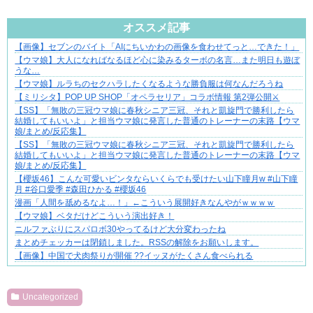
Powered by livedoor 相互RSS
オススメ記事
【画像】セブンのバイト「AIにちいかわの画像を食わせてっと…できた！」
悩んでいるのは私だけ？夫との距離
【ウマ娘】大人になればなるほど心に染みるターボの名言…また明日も遊ぼ
うな…
【ウマ娘】ルラちのセクハラしたくなるような勝負服は何なんだろうね
【ミリシタ】POP UP SHOP「オペラセリア」コラボ情報 第2弾公開⚔
【SS】「無敗の三冠ウマ娘に春秋シニア三冠、それと凱旋門で勝利したら
結婚してもいいよ」と担当ウマ娘に発言した普通のトレーナーの末路【ウマ
娘/まとめ/反応集】
【SS】「無敗の三冠ウマ娘に春秋シニア三冠、それと凱旋門で勝利したら
結婚してもいいよ」と担当ウマ娘に発言した普通のトレーナーの末路【ウマ
娘/まとめ/反応集】
​【櫻坂46】こんな可愛いビンタならいくらでも受けたい山下瞳月w #山下瞳
月 #谷口愛季 #森田ひかる #櫻坂46
漫画「人間を舐めるなよ…！」←こういう展開好きなんやがｗｗｗｗ
【ウマ娘】ベタだけどこういう演出好き！
ニルファぶりにスパロボ30やってるけど大分変わったね
まとめチェッカーは閉鎖しました。RSSの解除をお願いします。
【画像】中国で犬肉祭りが開催 ??イッヌがたくさん食べられる
Powered by livedoor 相互RSS
Uncategorized