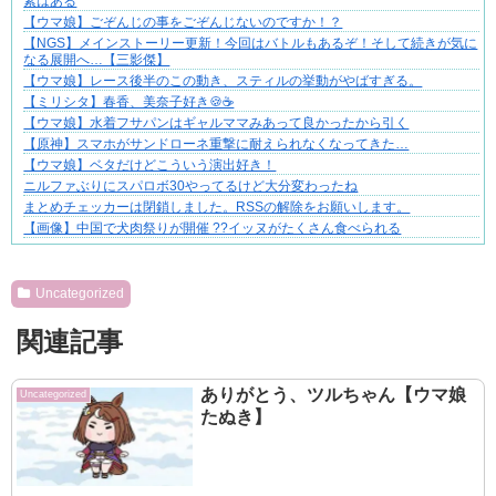
素はある
【ウマ娘】ごぞんじの事をごぞんじないのですか！？
【NGS】メインストーリー更新！今回はバトルもあるぞ！そして続きが気に
なる展開へ…【三影傑】
【ウマ娘】レース後半のこの動き、スティルの挙動がやばすぎる。
【ミリシタ】春香、美奈子好き🍪☕
【ウマ娘】水着フサパンはギャルママみあって良かったから引く
【原神】スマホがサンドローネ重撃に耐えられなくなってきた…
【ウマ娘】ベタだけどこういう演出好き！
ニルファぶりにスパロボ30やってるけど大分変わったね
まとめチェッカーは閉鎖しました。RSSの解除をお願いします。
【画像】中国で犬肉祭りが開催 ??イッヌがたくさん食べられる
Powered by livedoor 相互RSS
Uncategorized
関連記事
ありがとう、ツルちゃん【ウマ娘
Uncategorized
たぬき】