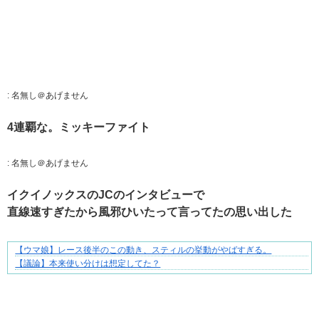
:
名無し＠あげません
4連覇な。ミッキーファイト
:
名無し＠あげません
イクイノックスのJCのインタビューで
直線速すぎたから風邪ひいたって言ってたの思い出した
【ウマ娘】レース後半のこの動き、スティルの挙動がやばすぎる。
不器用な二人が辿り着いた、切なく温かい恋物語
【議論】本来使い分けは想定してた？
Powered by livedoor 相互RSS