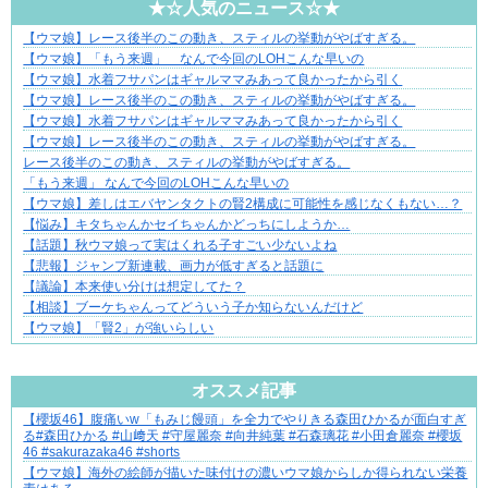
★☆人気のニュース☆★
【ウマ娘】レース後半のこの動き、スティルの挙動がやばすぎる。
平穏が少しずつ壊れていく家族の物語。
【ウマ娘】「もう来週」 なんで今回のLOHこんな早いの
【ウマ娘】水着フサパンはギャルママみあって良かったから引く
【ウマ娘】レース後半のこの動き、スティルの挙動がやばすぎる。
【ウマ娘】水着フサパンはギャルママみあって良かったから引く
【ウマ娘】レース後半のこの動き、スティルの挙動がやばすぎる。
レース後半のこの動き、スティルの挙動がやばすぎる。
「もう来週」 なんで今回のLOHこんな早いの
【ウマ娘】差しはエバヤンタクトの賢2構成に可能性を感じなくもない…？
【悩み】キタちゃんかセイちゃんかどっちにしようか…
【話題】秋ウマ娘って実はくれる子すごい少ないよね
【悲報】ジャンプ新連載、画力が低すぎると話題に
【議論】本来使い分けは想定してた？
【相談】ブーケちゃんってどういう子か知らないんだけど
【ウマ娘】「賢2」が強いらしい
Powered by livedoor 相互RSS
オススメ記事
【櫻坂46】腹痛いw「もみじ饅頭」を全力でやりきる森田ひかるが面白すぎ
【マンガ】バラシ屋トシヤの漫画セレクション
る#森田ひかる #山﨑天 #守屋麗奈 #向井純葉 #石森璃花 #小田倉麗奈 #櫻坂
46 #sakurazaka46 #shorts
【ウマ娘】海外の絵師が描いた味付けの濃いウマ娘からしか得られない栄養