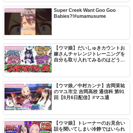
Super Creek Want Goo Goo
Uncategorized
Babies?!#umamusume
【ウマ娘】だいしゅきカウントお
Uncategorized
嫁さんチャレンジトレーニングを
自分も取り入れてみるのはどうか
と厳格な自分に提案してみたら無
意味であると即座に否定されたも
ののジェンティルに大差勝ちの成
果を出すヴィルシーナ
【ウマ娘／中村カンナ】吉岡茉祐
Uncategorized
のマユ市立 吉岡高校 通信科 第91
回【8月6日配信】#マユ通
【ウマ娘】トレーナーのお見合い
Uncategorized
話を聞いてしまい冷静ではいられ