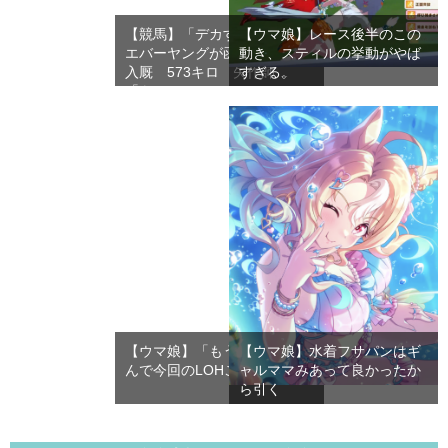
【競馬】「デカすぎ」フォー
【ウマ娘】レース後半のこの
エバーヤングが函館競馬場へ
動き、スティルの挙動がやば
入厩 573キロ 矢作師
すぎる。
「も…
【ウマ娘】「もう来週」 な
【ウマ娘】水着フサパンはギ
んで今回のLOHこんな早いの
ャルママみあって良かったか
ら引く