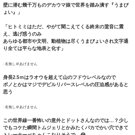
壁に潜む幾千万ものデカウマ娘で世界を踏み潰す『うまぴ
ょい』」
「ヒトミミはただ、やがて聞こえてくる終末の跫音に震
え、逃げ惑うのみ
あらゆる都市や文明、動植物は尽くうまぴょいされ文字通
り全ては平らな地表と化す」
:
名無し＠あげません
身長2.5ｍはラオウを超えて山のフドウレベルなので
ボノとかはマジでデビルリバースレベルの圧迫感があると
思う
:
名無し＠あげません
この世界線一番怖いの意外とドットさんなのでは…？少し
でもコケた瞬間トムジェリとかみたくバカでかい穴できて
トレーナーぺちゃんこなりそうで…😂