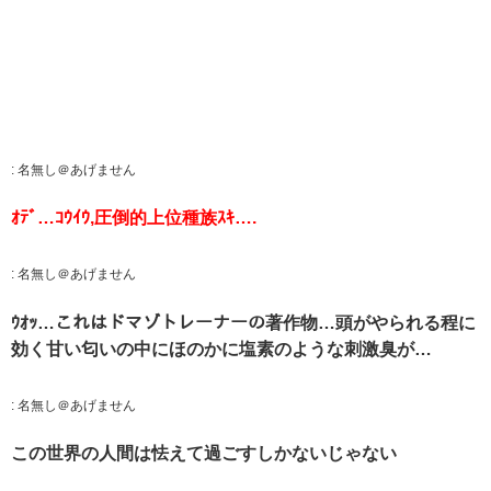
:
名無し＠あげません
ｵﾃﾞ…ｺｳｲｳ,圧倒的上位種族ｽｷ….
:
名無し＠あげません
ｳｵｯ…これはドマゾトレーナーの著作物…頭がやられる程に
効く甘い匂いの中にほのかに塩素のような刺激臭が…
:
名無し＠あげません
この世界の人間は怯えて過ごすしかないじゃない