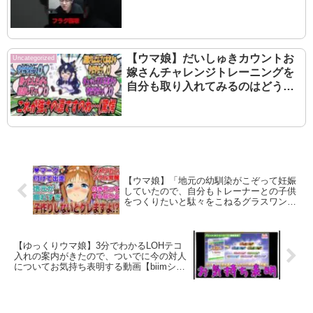
【ウマ娘】だいしゅきカウントお
Uncategorized
嫁さんチャレンジトレーニングを
自分も取り入れてみるのはどうか
と厳格な自分に提案してみたら無
意味であると即座に否定されたも
ののジェンティルに大差勝ちの成
果を出すヴィルシーナ
【ウマ娘】「地元の幼馴染がこぞって妊娠
していたので、自分もトレーナーとの子供
をつくりたいと駄々をこねるグラスワンダ
ー」
【ゆっくりウマ娘】3分でわかるLOHテコ
入れの案内がきたので、ついでに今の対人
についてお気持ち表明する動画【biimシス
テム】