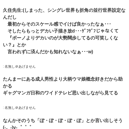
久住先生:(しまった、シングレ世界も折角の並行世界設定な
んだし
最初からそのスケール感でイけば良かったなぁ･･･
そしたらもっとデカい子描き放d･･･ｹﾞﾌｹﾞﾌじゃなくて
『ボーノよりデカいのが大勢闊歩してるの可笑しくな
い？』とか
言われずに済んだかも知れないなぁ･･･w)
:
名無し＠あげません
たんまーにある成人男性より大柄ウマ娘概念好きだから助
かる
ギャグマンガ日和のワイドテレビ思い出しながら見てる
:
名無し＠あげません
なんかそのうち「ぽ・ぽ・ぽ・ぽ・ぽ」とか言い出しそう
(-。-)y-゜゜゜