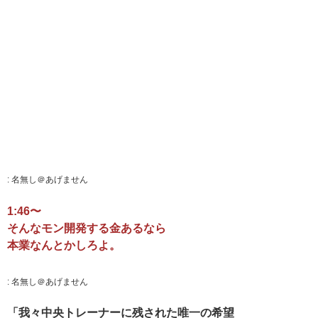
:
名無し＠あげません
1:46〜
そんなモン開発する金あるなら
本業なんとかしろよ。
:
名無し＠あげません
「我々中央トレーナーに残された唯一の希望