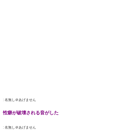
:
名無し＠あげません
性癖が破壊される音がした
:
名無し＠あげません