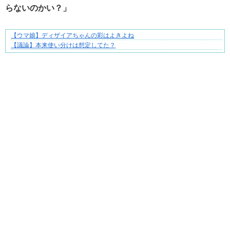
らないのかい？」
【ウマ娘】ディザイアちゃんの彩はよきよね
1420gの娘がくれた“生きる力”。
【議論】本来使い分けは想定してた？
Powered by livedoor 相互RSS