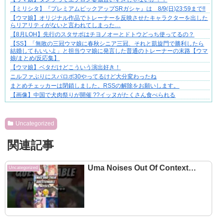
【ミリシタ】『プレミアムピックアップSRガシャ』は 8/9(日)23:59まで!!
【ウマ娘】オリジナル作品でトレーナーを反映させたキャラクターを出した
らリアリティがないと言われてしまった…
【8月LOH】先行のスタサポはチヨノオーとドトウどっち使ってるの？
【SS】「無敗の三冠ウマ娘に春秋シニア三冠、それと凱旋門で勝利したら
結婚してもいいよ」と担当ウマ娘に発言した普通のトレーナーの末路【ウマ
娘/まとめ/反応集】
【ウマ娘】ベタだけどこういう演出好き！
ニルファぶりにスパロボ30やってるけど大分変わったね
まとめチェッカーは閉鎖しました。RSSの解除をお願いします。
【画像】中国で犬肉祭りが開催 ??イッヌがたくさん食べられる
Powered by livedoor 相互RSS
Uncategorized
関連記事
Uma Noises Out Of Context…
Uncategorized