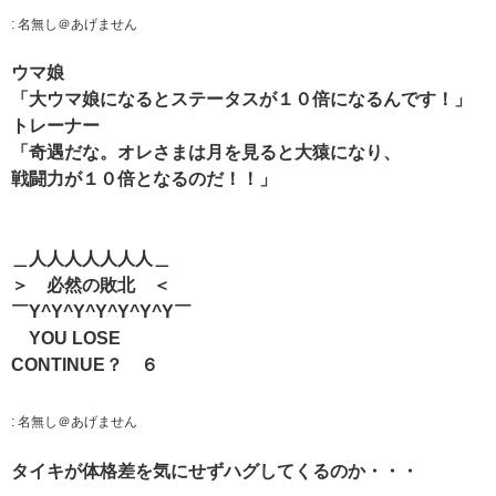
:
名無し＠あげません
ウマ娘
「大ウマ娘になるとステータスが１０倍になるんです！」
トレーナー
「奇遇だな。オレさまは月を見ると大猿になり、
戦闘力が１０倍となるのだ！！」
＿人人人人人人人＿
＞ 必然の敗北 ＜
￣Y^Y^Y^Y^Y^Y^Y￣
YOU LOSE
CONTINUE？ ６
:
名無し＠あげません
タイキが体格差を気にせずハグしてくるのか・・・