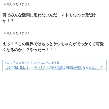
:
名無し＠あげません
何でみんな疑問に思わないんだ！マトモなのは僕だけ
か！？
:
名無し＠あげません
えっ！？この世界ではもっとケウちゃんがでっかくて可愛
くなるのか！？やったー！！！
4コマ「スズカさんとマメちん その4+3.5」
“変われない私”が動き出す瞬間に出会う
【ウマ娘】差しはエバヤンタクトの賢2構成に可能性を感じなくもない…？
Powered by livedoor 相互RSS