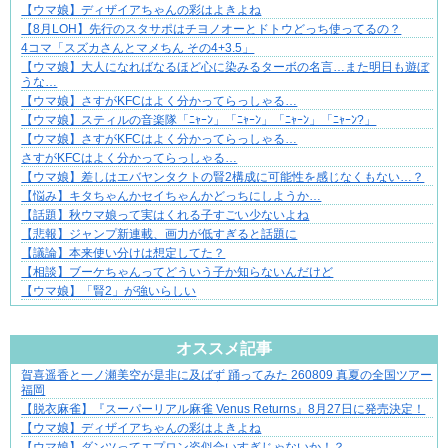
【ウマ娘】ディザイアちゃんの彩はよきよね
悩んでいるのは私だけ？夫との距離
【8月LOH】先行のスタサポはチヨノオーとドトウどっち使ってるの？
4コマ「スズカさんとマメちん その4+3.5」
【ウマ娘】大人になればなるほど心に染みるターボの名言…また明日も遊ぼ
うな…
【ウマ娘】さすがKFCはよく分かってらっしゃる…
【ウマ娘】スティルの音楽隊「ﾆｬｰﾝ」「ﾆｬｰﾝ」「ﾆｬｰﾝ」「ﾆｬｰﾝ?」
【ウマ娘】さすがKFCはよく分かってらっしゃる…
さすがKFCはよく分かってらっしゃる…
【ウマ娘】差しはエバヤンタクトの賢2構成に可能性を感じなくもない…？
【悩み】キタちゃんかセイちゃんかどっちにしようか…
【話題】秋ウマ娘って実はくれる子すごい少ないよね
【悲報】ジャンプ新連載、画力が低すぎると話題に
【議論】本来使い分けは想定してた？
【相談】ブーケちゃんってどういう子か知らないんだけど
【ウマ娘】「賢2」が強いらしい
Powered by livedoor 相互RSS
オススメ記事
賀喜遥香と一ノ瀬美空が是非に及ばず 踊ってみた 260809 真夏の全国ツアー
不器用な二人が辿り着いた、切なく温かい恋物語
福岡
【脱衣麻雀】『スーパーリアル麻雀 Venus Returns』8月27日に発売決定！
【ウマ娘】ディザイアちゃんの彩はよきよね
【ウマ娘】ダンツってエプロン姿似合いすぎじゃないか！？