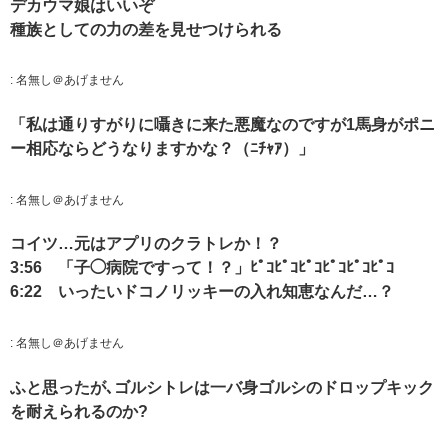
デカウマ娘はいいぞ
種族としての力の差を見せつけられる
:
名無し＠あげません
「私は通りすがりに囁きに来た悪魔なのですが1馬身がポニ
ー相応ならどうなりますかな？（ﾆﾁｬｱ）」
:
名無し＠あげません
コイツ…元はアプリのクラトレか！？
3:56 「子◯病院ですって！？」ﾋﾟｺﾋﾟｺﾋﾟｺﾋﾟｺﾋﾟｺﾋﾟｺ
6:22 いったいドコノリッキーの入れ知恵なんだ…？
:
名無し＠あげません
ふと思ったが､ゴルシトレは一バ身ゴルシのドロップキック
を耐えられるのか?