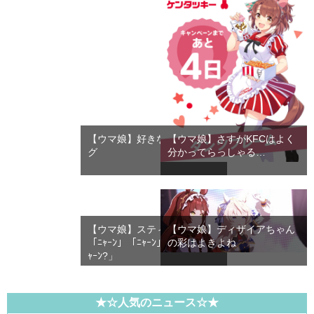
【ウマ娘】好きなエンディン
【ウマ娘】さすがKFCはよく
グ
分かってらっしゃる…
【ウマ娘】スティルの音楽隊
【ウマ娘】ディザイアちゃん
「ﾆｬｰﾝ」「ﾆｬｰﾝ」「ﾆｬｰﾝ」「ﾆ
の彩はよきよね
ｬｰﾝ?」
★☆人気のニュース☆★