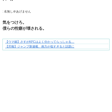
:
名無し＠あげません
気をつけろ。
僕らの性癖が壊される。
【ウマ娘】さすがKFCはよく分かってらっしゃる…
ぜんぶ私が中心、そう思われたくないのに
【悲報】ジャンプ新連載、画力が低すぎると話題に
Powered by livedoor 相互RSS