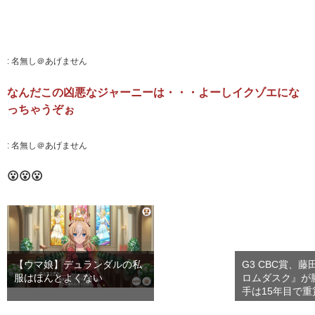
:
名無し＠あげません
なんだこの凶悪なジャーニーは・・・よーしイクゾエにな
っちゃうぞぉ
:
名無し＠あげません
😮😮😮
【ウマ娘】デュランダルの私
G3 CBC賞、
服はほんとよくない
ロムダスク』が
手は15年目で