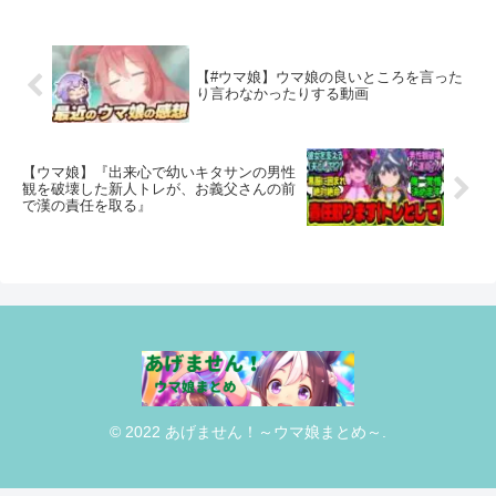
【#ウマ娘】ウマ娘の良いところを言った
り言わなかったりする動画
【ウマ娘】『出来心で幼いキタサンの男性
観を破壊した新人トレが、お義父さんの前
で漢の責任を取る』
© 2022 あげません！～ウマ娘まとめ～.