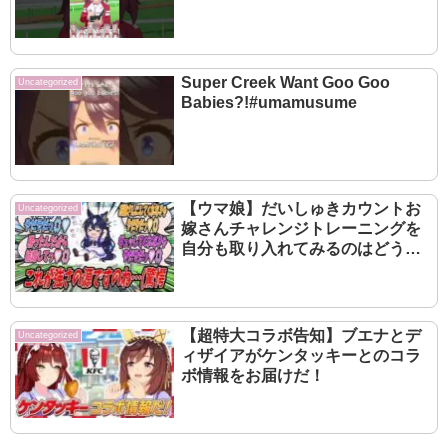
Super Creek Want Goo Goo
Uncategorized
Babies?!#umamusume
【ウマ娘】だいしゅきカウントお
Uncategorized
嫁さんチャレンジトレーニングを
自分も取り入れてみるのはどうか
と厳格な自分に提案してみたら無
意味であると即座に否定されたも
ののジェンティルに大差勝ちの成
果を出すヴィルシーナ
【超特大コラボ告知】ブエナとデ
Uncategorized
ィザイアがケンタッキーとのコラ
ボ情報をお届けだ！