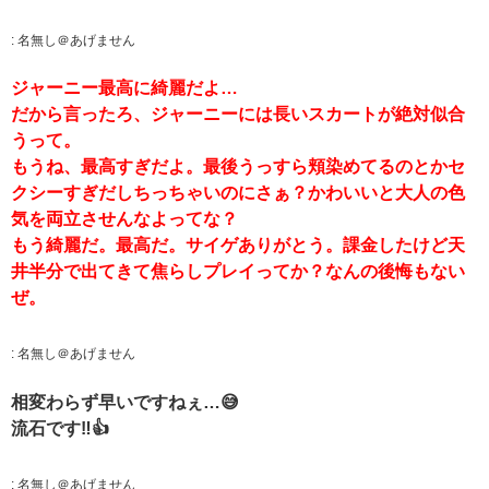
:
名無し＠あげません
ジャーニー最高に綺麗だよ…
だから言ったろ、ジャーニーには長いスカートが絶対似合
うって。
もうね、最高すぎだよ。最後うっすら頬染めてるのとかセ
クシーすぎだしちっちゃいのにさぁ？かわいいと大人の色
気を両立させんなよってな？
もう綺麗だ。最高だ。サイゲありがとう。課金したけど天
井半分で出てきて焦らしプレイってか？なんの後悔もない
ぜ。
:
名無し＠あげません
相変わらず早いですねぇ…😅
流石です‼️👍
:
名無し＠あげません