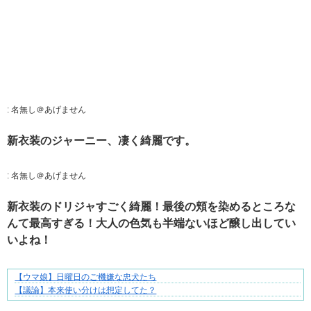
:
名無し＠あげません
新衣装のジャーニー、凄く綺麗です。
:
名無し＠あげません
新衣装のドリジャすごく綺麗！最後の頬を染めるところな
んて最高すぎる！大人の色気も半端ないほど醸し出してい
いよね！
【ウマ娘】日曜日のご機嫌な忠犬たち
妻との生活が、夫をうつへ追い込んだ現実
【議論】本来使い分けは想定してた？
Powered by livedoor 相互RSS