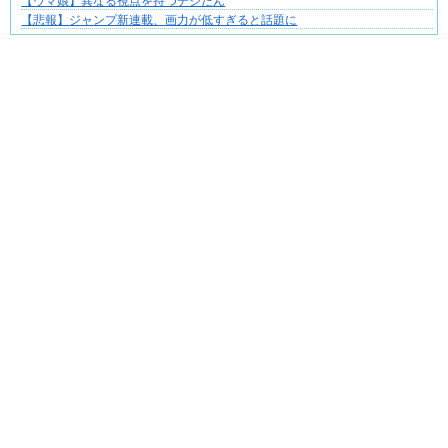
【ウマ娘】異なる視点を持つデジたん
それは純愛か、それともストーカー疑惑か
【悲報】ジャンプ新連載、画力が低すぎると話題に
Powered by livedoor 相互RSS