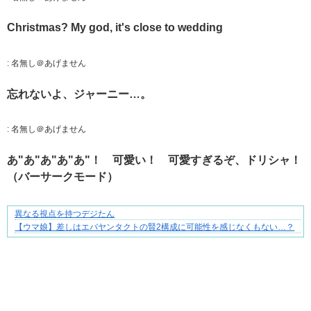
Christmas? My god, it's close to wedding
:
名無し＠あげません
忘れないよ、ジャーニー…。
:
名無し＠あげません
あ"あ"あ"あ"あ"！ 可愛い！ 可愛すぎるぞ、ドリシャ！
（バーサークモード）
異なる視点を持つデジたん
身近すぎる“厄介な人たち”が大集合！
【ウマ娘】差しはエバヤンタクトの賢2構成に可能性を感じなくもない…？
Powered by livedoor 相互RSS