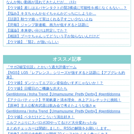
なんか怖い動画が流れてきたんだが…（ﾋｴｯ
【ウマ娘】差しはエバヤンタクトの賢2構成に可能性を感じなくもない…？
【悩み】キタちゃんかセイちゃんかどっちにしようか…
【話題】秋ウマ娘って実はくれる子すごい少ないよね
【悲報】ジャンプ新連載、画力が低すぎると話題に
【議論】本来使い分けは想定してた？
【相談】ブーケちゃんってどういう子か知らないんだけど
【ウマ娘】「賢2」が強いらしい
Powered by livedoor 相互RSS
オススメ記事
『サガ2秘宝伝説』とかいう過大評価ゲーム
先輩と後輩、距離が変わった日から始まる恋
【NGS】LG5「レアレンス」シリーズが強すぎると話題に【アプグレも約
束】
【ウマ娘】ダンツってエプロン姿似合いすぎじゃないか！？
【ウマ娘】日曜日のご機嫌な忠犬たち
Gentildonna / Iroha Trend【Umamusume: Pretty Derby】#gentildonna
【アクロバティック】平尾帆夏と清水理央、水上アスレチックに挑戦！
【原神】主人公配布武器は飲み会で考えたような強さｗ
Gentildonna / Iroha Trend【Umamusume: Pretty Derby】#gentildonna
【ウマ娘】ベタだけどこういう演出好き！
ニルファぶりにスパロボ30やってるけど大分変わったね
まとめチェッカーは閉鎖しました。RSSの解除をお願いします。