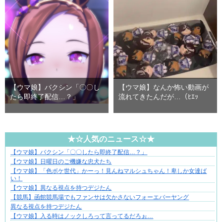
【ウマ娘】バクシン「〇〇し
【ウマ娘】なんか怖い動画が
たら即終了配信…？」
流れてきたんだが…（ﾋｴｯ
★☆人気のニュース☆★
【ウマ娘】バクシン「〇〇したら即終了配信…？」
ぜんぶ私が中心、そう思った瞬間から歪み出す
【ウマ娘】日曜日のご機嫌な忠犬たち
【ウマ娘】「色ボケ世代」かーっ！見んねマルシュちゃん！卑しか女達ば
い！
【ウマ娘】異なる視点を持つデジたん
【競馬】函館競馬場でもファンサは欠かさないフォーエバーヤング
異なる視点を持つデジたん
【ウマ娘】入る時はノックしろって言ってるだろぉ…