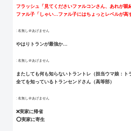
フラッシュ「見てくださいファルコンさん、あれが親
ファル子「しゃい…ファル子にはちょっとレベルが高
:
名無し＠あげません
やはりトランが最強か…
:
名無し＠あげません
またしても何も知らないトラントレ（担当ウマ娘：ト
全てを知っているトランセンドさん（高等部）
:
名無し＠あげません
❌実家に帰省
️⭕️実家に寄生