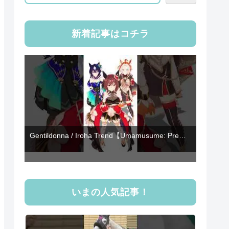
新着記事はコチラ
Gentildonna / Iroha Trend【Umamusume: Pre…
いまの人気記事！