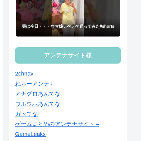
実は今日・・・ウマ娘テケテケ踊ってみた#shorts
アンテナサイト様
2chnavi
ねらーアンテナ
アナグロあんてな
ウホウホあんてな
ガッてな
ゲームまとめのアンテナサイト –
GameLeaks