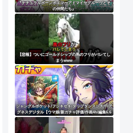
『ナチュラルボーンポエマーアドマイヤグルーヴとそ
の仲間たち』
【悲報】ついにゴールドシップの馬のフリがバレてし
まうwww
ジャングルポケット/フジキセキ/タップダンスシチー/ア
グネスデジタル【ウマ娘/新ガチャ評価/作画4h/編集6.6
h】