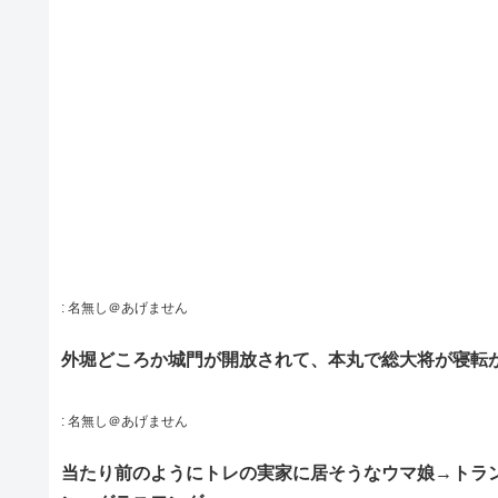
:
名無し＠あげません
外堀どころか城門が開放されて、本丸で総大将が寝転
:
名無し＠あげません
当たり前のようにトレの実家に居そうなウマ娘→トラ