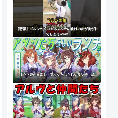
【悲報】ゴルシの娘コガネノソラの化けの皮が剥がれ
てしまうwww
【ウマ娘の日常】「アタシたちらしいランチ」編