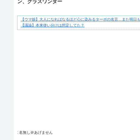
ン、グラスワンダー
【ウマ娘】大人になればなるほど心に染みるターボの名言…また明日
それは純愛か、それともストーカー疑惑か
【議論】本来使い分けは想定してた？
Powered by livedoor 相互RSS
:
名無し＠あげません