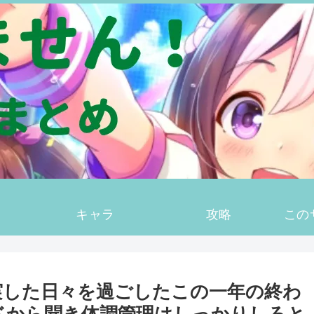
キャラ
攻略
この
実した日々を過ごしたこの一年の終わ
ドから聞き体調管理はしっかりしろと