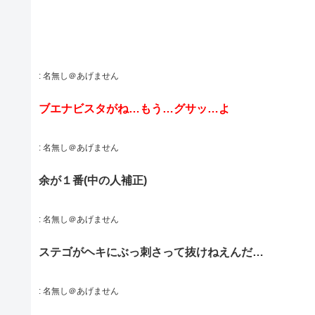
:
名無し＠あげません
ブエナビスタがね…もう…グサッ…よ
:
名無し＠あげません
余が１番(中の人補正)
:
名無し＠あげません
ステゴがヘキにぶっ刺さって抜けねえんだ…
:
名無し＠あげません