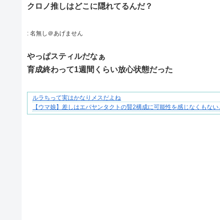
クロノ推しはどこに隠れてるんだ？
:
名無し＠あげません
やっぱスティルだなぁ
育成終わって1週間くらい放心状態だった
ルラちって実はかなりメスだよね
【マンガ】海外病院トラブルファイル
【ウマ娘】差しはエバヤンタクトの賢2構成に可能性を感じなくもない
Powered by livedoor 相互RSS