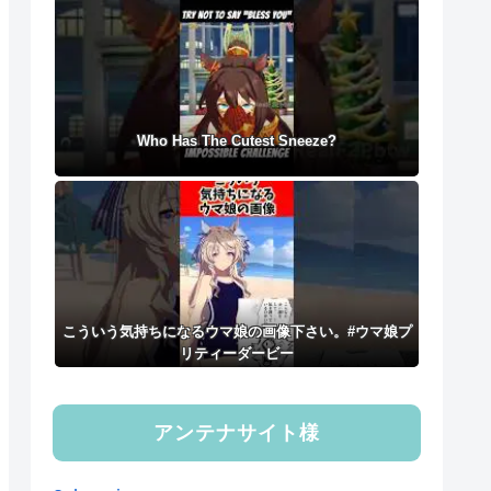
Who Has The Cutest Sneeze?
こういう気持ちになるウマ娘の画像下さい。#ウマ娘プ
リティーダービー
アンテナサイト様