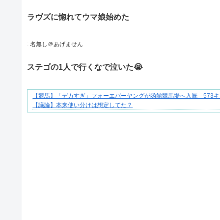
ラヴズに惚れてウマ娘始めた
:
名無し＠あげません
ステゴの1人で行くなで泣いた😭
【競馬】「デカすぎ」フォーエバーヤングが函館競馬場へ入厩 573
【マンガ】ぜんぶ私が中心
【議論】本来使い分けは想定してた？
Powered by livedoor 相互RSS