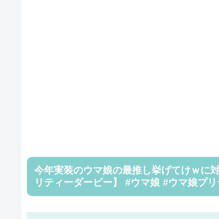
今年実装のウマ娘の最推し挙げてけｗに対
リティーダービー】 #ウマ娘 #ウマ娘プ