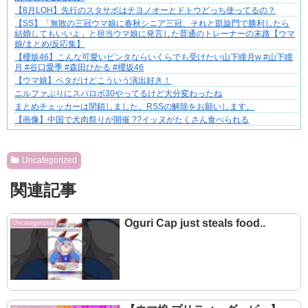
【8月LOH】先行のスタサポはチヨノオーとドトウどっち使ってるの？
【SS】「無敗の三冠ウマ娘に春秋シニア三冠、それと凱旋門で勝利したら
結婚してもいいよ」と担当ウマ娘に発言した普通のトレーナーの末路【ウマ
娘/まとめ/反応集】
​【櫻坂46】こんな可愛いビンタならいくらでも受けたい山下瞳月w #山下瞳
月 #谷口愛季 #森田ひかる #櫻坂46
【ウマ娘】ベタだけどこういう演出好き！
ニルファぶりにスパロボ30やってるけど大分変わったね
まとめチェッカーは閉鎖しました。RSSの解除をお願いします。
【画像】中国で犬肉祭りが開催 ??イッヌがたくさん食べられる
Powered by livedoor 相互RSS
Uncategorized
関連記事
Oguri Cap just steals food..
Uncategorized