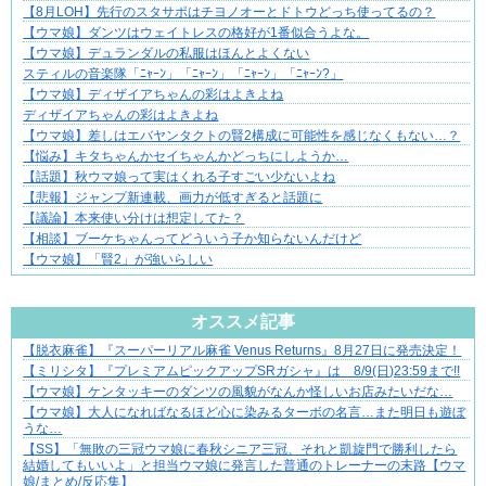
【8月LOH】先行のスタサポはチヨノオーとドトウどっち使ってるの？
【ウマ娘】ダンツはウェイトレスの格好が1番似合うよな。
【ウマ娘】デュランダルの私服はほんとよくない
スティルの音楽隊「ﾆｬｰﾝ」「ﾆｬｰﾝ」「ﾆｬｰﾝ」「ﾆｬｰﾝ?」
【ウマ娘】ディザイアちゃんの彩はよきよね
ディザイアちゃんの彩はよきよね
【ウマ娘】差しはエバヤンタクトの賢2構成に可能性を感じなくもない…？
【悩み】キタちゃんかセイちゃんかどっちにしようか…
【話題】秋ウマ娘って実はくれる子すごい少ないよね
【悲報】ジャンプ新連載、画力が低すぎると話題に
【議論】本来使い分けは想定してた？
【相談】ブーケちゃんってどういう子か知らないんだけど
【ウマ娘】「賢2」が強いらしい
Powered by livedoor 相互RSS
オススメ記事
【脱衣麻雀】『スーパーリアル麻雀 Venus Returns』8月27日に発売決定！
“変われない私”が動き出す瞬間に出会う
【ミリシタ】『プレミアムピックアップSRガシャ』は 8/9(日)23:59まで!!
【ウマ娘】ケンタッキーのダンツの風貌がなんか怪しいお店みたいだな…
【ウマ娘】大人になればなるほど心に染みるターボの名言…また明日も遊ぼ
うな…
【SS】「無敗の三冠ウマ娘に春秋シニア三冠、それと凱旋門で勝利したら
結婚してもいいよ」と担当ウマ娘に発言した普通のトレーナーの末路【ウマ
娘/まとめ/反応集】