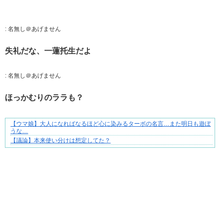
:
名無し＠あげません
失礼だな、一蓮托生だよ
:
名無し＠あげません
ほっかむりのララも？
【ウマ娘】大人になればなるほど心に染みるターボの名言…また明日も遊ぼ
成長の先で気づいた想い、不器用な大人の恋
うな…
【議論】本来使い分けは想定してた？
Powered by livedoor 相互RSS