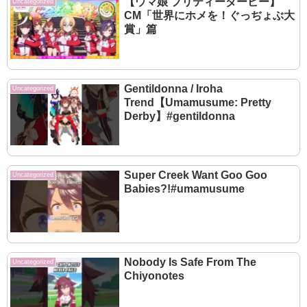
【ウマ娘 プリティーダービー】
Uncategorized
CM「世界にホメを！ぐっぢょぶ大
賞」篇
Gentildonna / Iroha
Uncategorized
Trend【Umamusume: Pretty
Derby】#gentildonna
Super Creek Want Goo Goo
Uncategorized
Babies?!#umamusume
Nobody Is Safe From The
Uncategorized
Chiyonotes