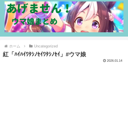
ホーム
Uncategorized
紅「ﾊｲﾊｲﾜﾀｼﾉｾｲﾜﾀｼﾉｾｲ」#ウマ娘
2026.01.14