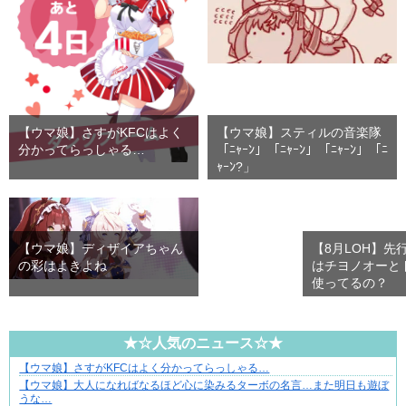
【ウマ娘】さすがKFCはよく
【ウマ娘】スティルの音楽隊
分かってらっしゃる…
「ﾆｬｰﾝ」「ﾆｬｰﾝ」「ﾆｬｰﾝ」「ﾆ
ｬｰﾝ?」
【ウマ娘】ディザイアちゃん
【8月LOH】先
の彩はよきよね
はチヨノオーと
使ってるの？
★☆人気のニュース☆★
【ウマ娘】さすがKFCはよく分かってらっしゃる…
不器用な二人が辿り着いた、切なく温かい恋物語
【ウマ娘】大人になればなるほど心に染みるターボの名言…また明日も遊ぼ
うな…