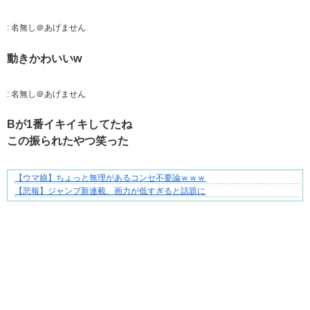
:
名無し＠あげません
動きかわいいw
:
名無し＠あげません
Bが1番イキイキしてたね
この振られたやつ笑った
【ウマ娘】ちょっと無理があるコンセ不要論ｗｗｗ
ずっと好き。俺はストーカーなんかじゃない。
【悲報】ジャンプ新連載、画力が低すぎると話題に
Powered by livedoor 相互RSS