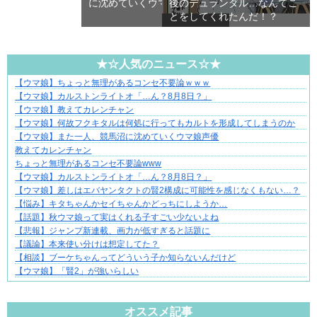
に沈めていくウマ娘声優
後のデュランダル…なんてこ
とをしてくれたんだ！？
★☆人気のニュース☆★
【ウマ娘】ちょっと無理があるコンセ不要論ｗｗｗ
大変だけど幸せ。等身大の子育て物語。
【ウマ娘】カルストンライトオ「…ん？8月8日？」
【ウマ娘】教えてカレンチャン
【ウマ娘】何故フクキタルは何処に行ってもカルトを形成してしまうのか
【ウマ娘】また一人、競馬沼に沈めていくウマ娘声優
教えてカレンチャン
ちょっと無理があるコンセ不要論www
【ウマ娘】カルストンライトオ「…ん？8月8日？」
【ウマ娘】差しはエバヤンタクトの賢2構成に可能性を感じなくもない…？
【悩み】キタちゃんかセイちゃんかどっちにしようか…
【話題】秋ウマ娘って実はくれる子すごい少ないよね
【悲報】ジャンプ新連載、画力が低すぎると話題に
【議論】本来使い分けは想定してた？
【相談】ブーケちゃんってどういう子か知らないんだけど
【ウマ娘】「賢2」が強いらしい
Powered by livedoor 相互RSS
オススメ記事