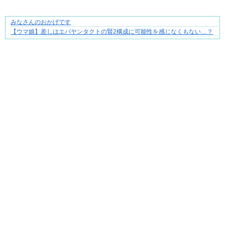
みなさんのおかげです
大変だけど幸せ。等身大の子育て物語。
【ウマ娘】差しはエバヤンタクトの賢2構成に可能性を感じなくもない…？
Powered by livedoor 相互RSS