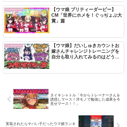
【ウマ娘 プリティーダービー】
Uncategorized
CM「世界にホメを！ぐっぢょぶ大
賞」篇
【ウマ娘】だいしゅきカウントお
Uncategorized
嫁さんチャレンジトレーニングを
自分も取り入れてみるのはどうか
と厳格な自分に提案してみたら無
意味であると即座に否定されたも
ののジェンティルに大差勝ちの成
果を出すヴィルシーナ
タイキシャトル「今からトレーナーさんを
誘惑しマース！洋モノで勉強した成果を今
見せマース！！」
実装されたらヤバい子だったウマ娘ランキ