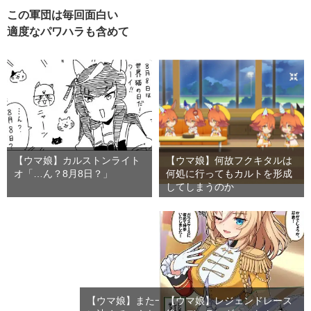
この軍団は毎回面白い
適度なパワハラも含めて
【ウマ娘】カルストンライト
【ウマ娘】何故フクキタルは
オ「…ん？8月8日？」
何処に行ってもカルトを形成
してしまうのか
【ウマ娘】また一人、競馬沼
【ウマ娘】レジェンドレース