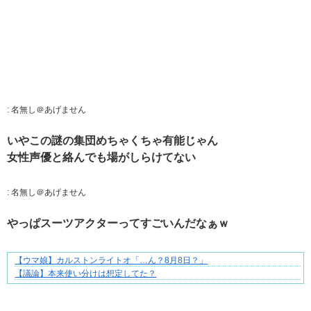
:
名無し＠あげません
いやこの謎の集団めちゃくちゃ有能じゃん
女性声優と絡んでも場がしらけてない
:
名無し＠あげません
やっぱスーツアクターってすごいんだなぁｗ
【ウマ娘】カルストンライトオ「…ん？8月8日？」
三十路女子×後輩男子、近づく心とすれ違い
【議論】本来使い分けは想定してた？
Powered by livedoor 相互RSS