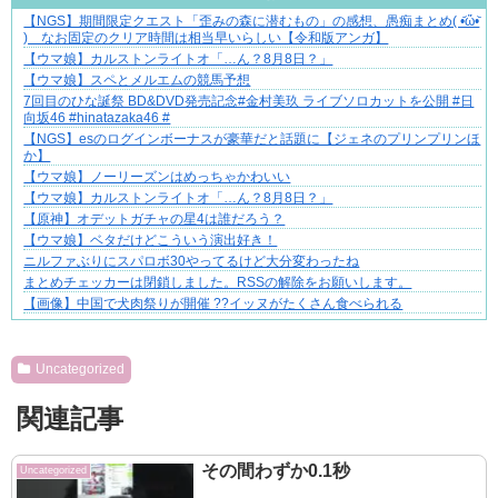
【NGS】期間限定クエスト「歪みの森に潜むもの」の感想、愚痴まとめ( •᷄ὤ•᷅
好青年の片思いが壊れていくまで
) なお固定のクリア時間は相当早いらしい【令和版アンガ】
【ウマ娘】カルストンライトオ「…ん？8月8日？」
【ウマ娘】スペとメルエムの競馬予想
7回目のひな誕祭 BD&DVD発売記念#金村美玖 ライブソロカットを公開 #日
向坂46 #hinatazaka46 #
【NGS】esのログインボーナスが豪華だと話題に【ジェネのプリンプリンほ
か】
【ウマ娘】ノーリーズンはめっちゃかわいい
【ウマ娘】カルストンライトオ「…ん？8月8日？」
【原神】オデットガチャの星4は誰だろう？
【ウマ娘】ベタだけどこういう演出好き！
ニルファぶりにスパロボ30やってるけど大分変わったね
まとめチェッカーは閉鎖しました。RSSの解除をお願いします。
【画像】中国で犬肉祭りが開催 ??イッヌがたくさん食べられる
Powered by livedoor 相互RSS
Uncategorized
関連記事
その間わずか0.1秒
Uncategorized