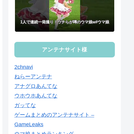
1人で連続一発撮り！ウチらが噂のウマ娘w#ウマ娘
アンテナサイト様
2chnavi
ねらーアンテナ
アナグロあんてな
ウホウホあんてな
ガッてな
ゲームまとめのアンテナサイト –
GameLeaks