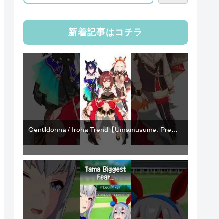
新着記事はコチラ
Gentildonna / Iroha Trend【Umamusume: Pre…