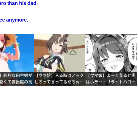
bro than his dad.
ace anymore.