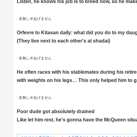
Listen, he knows his job is to breed now, so he make
:
名無し＠あげません
Orfevre to Kitasan daily: what did you do to my dau
(They live next to each other's at shadai)
:
名無し＠あげません
He often races with his stablemates during his retire
with weights on his legs… This only helped him to 
:
名無し＠あげません
Poor dude got absolutely drained
Like let him rest, he's gonna have the McQueen situa