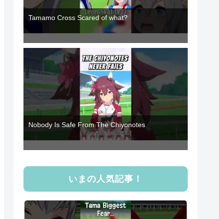
Tamamo Cross Scared of what?
Nobody Is Safe From The Chiyonotes
いまの人気記事！