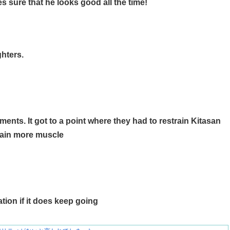
s sure that he looks good all the time!
ghters.
ments. It got to a point where they had to restrain Kitasan
gain more muscle
tion if it does keep going