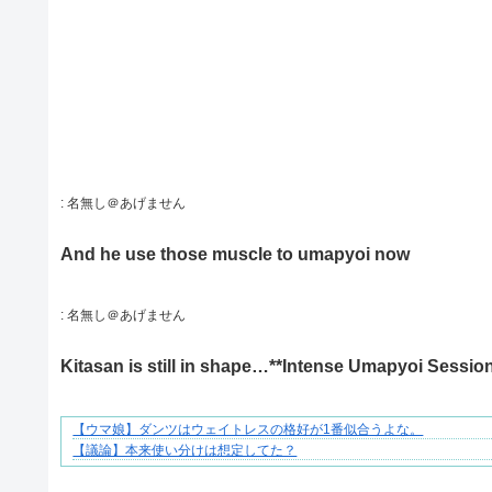
:
名無し＠あげません
And he use those muscle to umapyoi now
:
名無し＠あげません
Kitasan is still in shape…**Intense Umapyoi Session
【ウマ娘】ダンツはウェイトレスの格好が1番似合うよな。
ぜんぶ私が中心、そう思われたくないのに
【議論】本来使い分けは想定してた？
Powered by livedoor 相互RSS