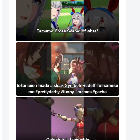
Tamamo Cross Scared of what?
tokai teio i made a steak Symboli Rudolf #umamusu
me #prettyderby #funny #memes #gacha
Goldship Is Invincible