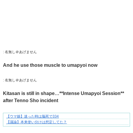
:
名無し＠あげません
And he use those muscle to umapyoi now
:
名無し＠あげません
Kitasan is still in shape…**Intense Umapyoi Session**
after Tenno Sho incident
【ウマ娘】迷った時は脳死で334
好青年の片思いが壊れていくまで
【議論】本来使い分けは想定してた？
Powered by livedoor 相互RSS