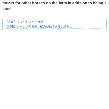
trainer for other horses on the farm in addition to being a
stud.
【悲報】マックちゃん、逮捕
三十路女子の仕事と恋、その先にあった本音
【悲報】ジャンプ新連載、画力が低すぎると話題に
Powered by livedoor 相互RSS