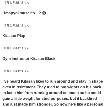
:
名無し＠あげません
Umapyoi muscles…? 😅
:
名無し＠あげません
Kitasan Plap
:
名無し＠あげません
Gym instructor Kitasan Black
:
名無し＠あげません
I've heard Kitasan likes to run around and stay in shape
even in retirement. They tried to put wights on his back
to keep him from running around so much so he could
gain a little weight for stud purposes, but it backfired
and just made him stronger. So now he's like a personal