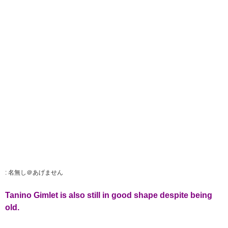
:
名無し＠あげません
Tanino Gimlet is also still in good shape despite being
old.