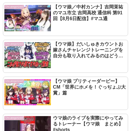
【ウマ娘／中村カンナ】吉岡茉祐
Uncategorized
のマユ市立 吉岡高校 通信科 第91
回【8月6日配信】#マユ通
【ウマ娘】だいしゅきカウントお
Uncategorized
嫁さんチャレンジトレーニングを
自分も取り入れてみるのはどうか
と厳格な自分に提案してみたら無
意味であると即座に否定されたも
ののジェンティルに大差勝ちの成
果を出すヴィルシーナ
【ウマ娘 プリティーダービー】
Uncategorized
CM「世界にホメを！ぐっぢょぶ大
賞」篇
ウマ娘のライブを実際にやってみ
Uncategorized
るトレーナー【ウマ娘 まとめ】
#shorts