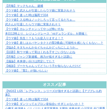
【悲報】マックちゃん、逮捕
悩んでいるのは私だけ？夫との距離
【ウマ娘】武さんが引退したらウマ娘に実装されそう
【ウマ娘】迷った時は脳死で334
【ウマ娘】入る時はノックしろって言ってるだろぉ…
武さんが引退したらウマ娘に実装されそう
【ウマ娘】カレンチャンってやっぱ怖いすね
本日12時より、レジェンドレース「vsデュランダル」を開催！
【ウマ娘】先生！？もうお盆入りますよ！？
【ウマ娘】差しはエバヤンタクトの賢2構成に可能性を感じなくもない…？
【悩み】キタちゃんかセイちゃんかどっちにしようか…
【話題】秋ウマ娘って実はくれる子すごい少ないよね
【悲報】ジャンプ新連載、画力が低すぎると話題に
【議論】本来使い分けは想定してた？
【相談】ブーケちゃんってどういう子か知らないんだけど
【ウマ娘】「賢2」が強いらしい
Powered by livedoor 相互RSS
オススメ記事
【NGS】LG5「レアレンス」シリーズが強すぎると話題に【アプグレも約
ぜんぶ私が中心、そう思われたくないのに
束】
【ウマ娘】迷った時は脳死で334
【ウマ娘】ダンツってエプロン姿似合いすぎじゃないか！？
山﨑天 終演後もノリノリな人達守屋麗奈 大園玲 遠藤光莉 山川宇衣 谷口愛季