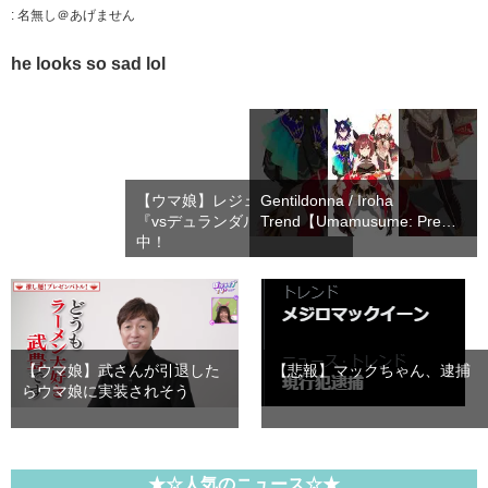
:
名無し＠あげません
he looks so sad lol
【ウマ娘】レジェンドレース
Gentildonna / Iroha
『vsデュランダル』が開催
Trend【Umamusume: Pre…
中！
【ウマ娘】武さんが引退した
【悲報】マックちゃん、逮捕
らウマ娘に実装されそう
★☆人気のニュース☆★