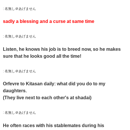
:
名無し＠あげません
sadly a blessing and a curse at same time
:
名無し＠あげません
Listen, he knows his job is to breed now, so he makes
sure that he looks good all the time!
:
名無し＠あげません
Orfevre to Kitasan daily: what did you do to my
daughters.
(They live next to each other's at shadai)
:
名無し＠あげません
He often races with his stablemates during his