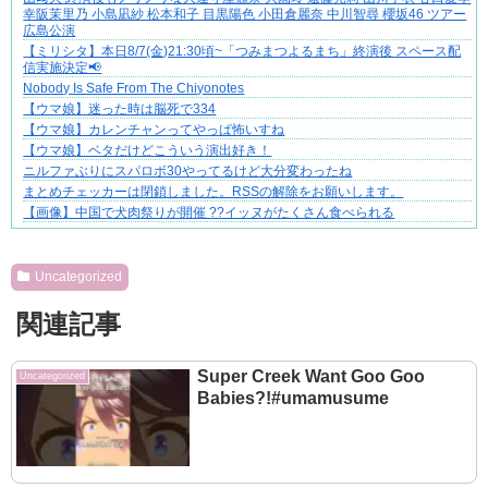
幸阪茉里乃 小島凪紗 松本和子 目黒陽色 小田倉麗奈 中川智尋 櫻坂46 ツアー
広島公演
【ミリシタ】本日8/7(金)21:30頃~「つみまつよるまち」終演後 スペース配
信実施決定📢
Nobody Is Safe From The Chiyonotes
【ウマ娘】迷った時は脳死で334
【ウマ娘】カレンチャンってやっぱ怖いすね
【ウマ娘】ベタだけどこういう演出好き！
ニルファぶりにスパロボ30やってるけど大分変わったね
まとめチェッカーは閉鎖しました。RSSの解除をお願いします。
【画像】中国で犬肉祭りが開催 ??イッヌがたくさん食べられる
Powered by livedoor 相互RSS
Uncategorized
関連記事
Super Creek Want Goo Goo
Uncategorized
Babies?!#umamusume