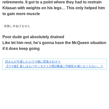
retirements. It got to a point where they had to restrain
Kitasan with weights on his legs… This only helped him
to gain more muscle
:
名無し＠あげません
Poor dude got absolutely drained
Like let him rest, he's gonna have the McQueen situation
if it does keep going
武さんが引退したらウマ娘に実装されそう
分かり合えているはずの夫が、一番遠い
【ウマ娘】差しはエバヤンタクトの賢2構成に可能性を感じなくもない…？
Powered by livedoor 相互RSS